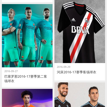
2016-09-29
2016-09-27
河床2016-17赛季客场球衣
巴塞罗那2016-17赛季第二客
场球衣