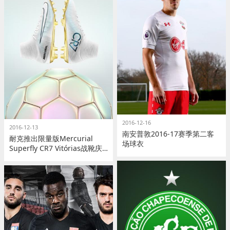
2016-12-16
2016-12-13
南安普敦2016-17赛季第二客
耐克推出限量版Mercurial
场球衣
Superfly CR7 Vitórias战靴庆
祝C罗获得金球奖