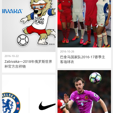
2016-10-26
2016-10-22
巴拿马国家队2016-17赛季主
Zabivaka—2018年俄罗斯世界
客场球衣
杯官方吉祥物