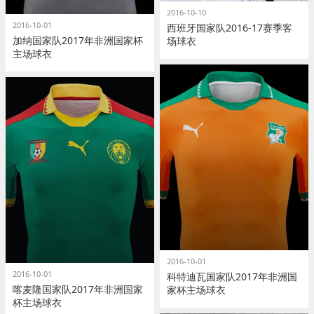
2016-10-10
2016-10-01
西班牙国家队2016-17赛季客
加纳国家队2017年非洲国家杯
场球衣
主场球衣
2016-10-01
2016-10-01
科特迪瓦国家队2017年非洲国
喀麦隆国家队2017年非洲国家
家杯主场球衣
杯主场球衣