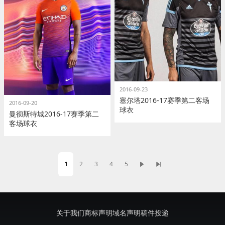
2016-09-23
塞尔塔2016-17赛季第二客场
2016-09-20
球衣
曼彻斯特城2016-17赛季第二
客场球衣
1
2
3
4
5
页
页
页
页
页
下
末
分
面
面
面
面
面
一
页
页
页
关于我们
商标声明
域名声明
稿件投递