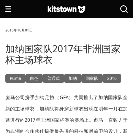
跳转到主要内容
打
搜
开
索
导
全
航
站
2016年10月01日
加纳国家队2017年非洲国家
杯主场球衣
Puma
白色
普通式
加纳
国家队
2016
彪马公司携手加纳足协（GFA）共同推出了加纳国家队全
新的主场球衣，加纳队将身穿新球衣出现在明年一月在加
蓬进行的2017年非洲国家杯赛的赛场上。彪马一直致力于
为非洲的合作伙伴提供最先进的科技和最前卫的设计，新