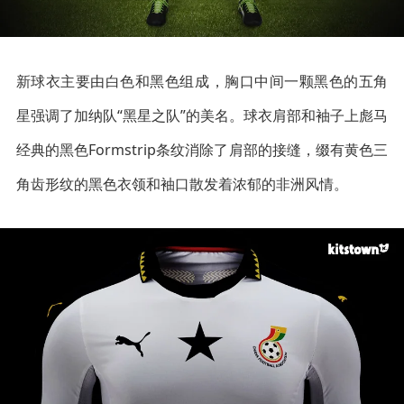
新球衣主要由白色和黑色组成，胸口中间一颗黑色的五角
星强调了加纳队“黑星之队”的美名。球衣肩部和袖子上彪马
经典的黑色Formstrip条纹消除了肩部的接缝，缀有黄色三
角齿形纹的黑色衣领和袖口散发着浓郁的非洲风情。