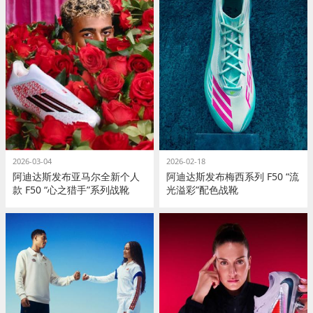
2026-03-04
2026-02-18
阿迪达斯发布亚马尔全新个人
阿迪达斯发布梅西系列 F50 “流
款 F50 “心之猎手”系列战靴
光溢彩”配色战靴