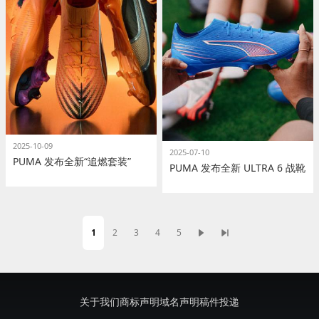
2025-10-09
2025-07-10
PUMA 发布全新“追燃套装”
PUMA 发布全新 ULTRA 6 战靴
1
2
3
4
5
页
页
页
页
页
下
末
分
面
面
面
面
面
一
页
页
页
关于我们
商标声明
域名声明
稿件投递