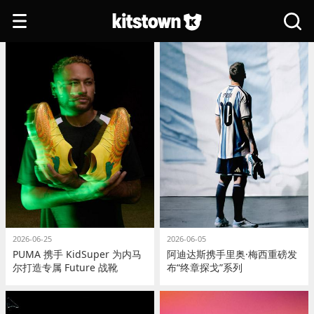
跳转到主要内容
打
搜
开
索
导
全
航
站
2026-06-25
2026-06-05
PUMA 携手 KidSuper 为内马
阿迪达斯携手里奥·梅西重磅发
尔打造专属 Future 战靴
布“终章探戈”系列