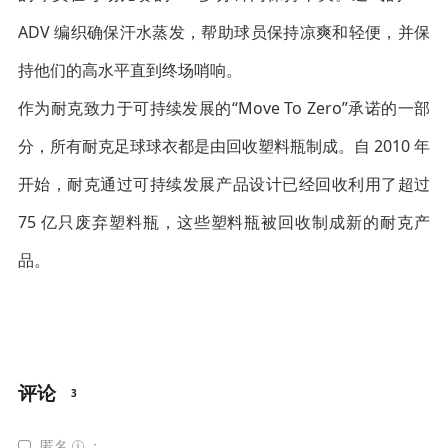
ADV 编织确保汗水蒸发，帮助球员保持凉爽和轻便，并保
持他们的高水平直到终场哨响。
作为耐克致力于可持续发展的“Move To Zero”承诺的一部
分，所有耐克足球球衣都是由回收塑料瓶制成。自 2010 年
开始，耐克通过可持续发展产品设计已经回收利用了超过
75 亿只废弃塑料瓶，这些塑料瓶被回收制成新的耐克产
品。
评论
3
匿名