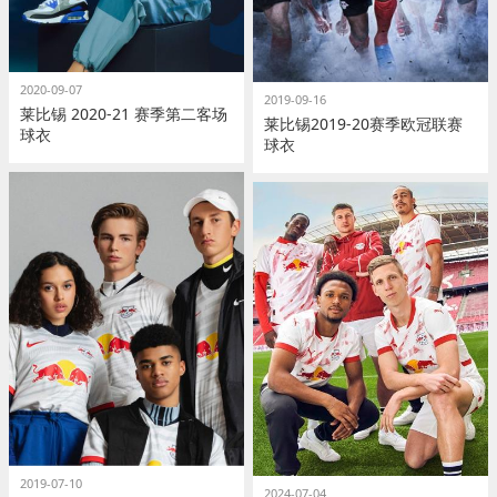
2020-09-07
2019-09-16
莱比锡 2020-21 赛季第二客场
莱比锡2019-20赛季欧冠联赛
球衣
球衣
2019-07-10
2024-07-04