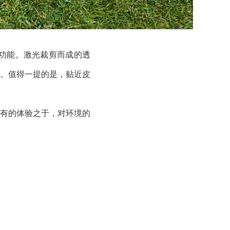
干功能。激光裁剪而成的透
。值得一提的是，贴近皮
有的体验之于，对环境的