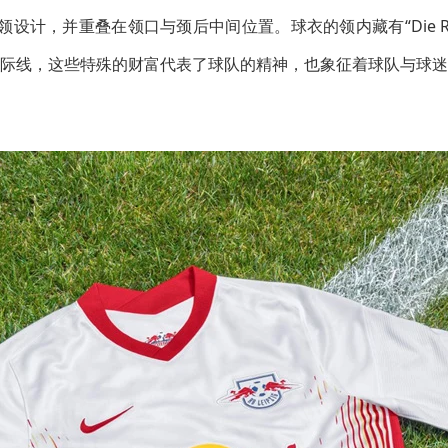
设计，并重叠在领口与颈后中间位置。球衣的领内藏有“Die Roten
际线，这些特殊的财富代表了球队的精神，也象征着球队与球迷