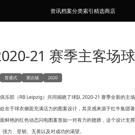
资讯档案
分类索引
精选商店
2020-21 赛季主客场
普通式
莱比锡
2020
部（RB Leipzig）共同揭晓了球队 2020-21 赛季全新的
处在于球衣侧面充满活力的图案设计，其灵感来源于红牛集团著
面鲜艳的红色动态闪电图案形如一对有力的翅膀，这个设计支撑
气、强力、坚韧、无畏以及对成功的渴望。