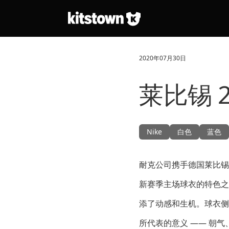
跳转到主要内容
2020年07月30日
莱比锡 
Nike
白色
蓝色
耐克公司携手德国莱比锡俱乐
新赛季主场球衣的特色之
添了动感和生机。球衣侧
所代表的意义 —— 朝