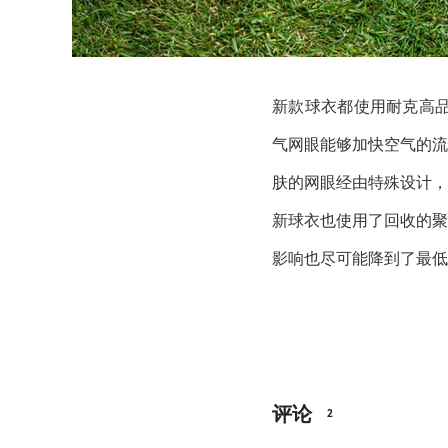
新款球衣都使用耐克高品
气网眼能够加快空气的流
肤的网眼经由特殊设计，
新球衣也使用了回收的聚
影响也尽可能降到了最低
评论
2