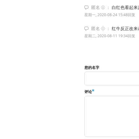
匿名
白红色看起来
星期一, 2020-08-24 15:48
回复
匿名
红牛反正改来
星期二, 2020-08-11 19:34
回复
您的名字
评论