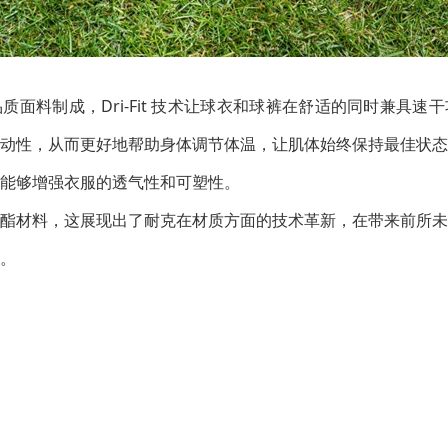
质面料制成，Dri-Fit 技术让球衣和球裤在舒适的同时兼具速
动性，从而更好地帮助身体调节体温，让肌体始终保持最佳状态
能够增强衣服的透气性和可塑性。
酯材料，这展现出了耐克在材质方面的技术革新，在带来前所未
。