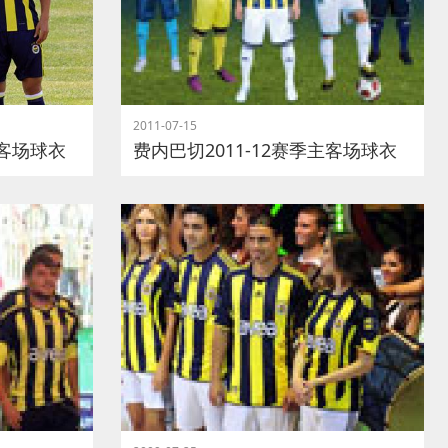
2011-07-15
主客场球衣
费内巴切2011-12赛季主客场球衣