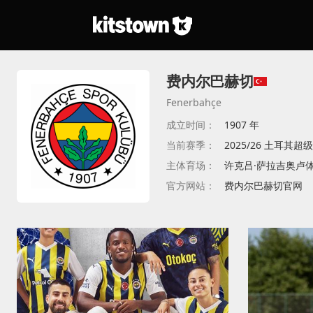
跳转到主要内容
费内尔巴赫切
Fenerbahçe
成立时间：
1907 年
当前赛季：
2025/26 土耳其超
主体育场：
许克吕·萨拉吉奥卢
官方网站：
费内尔巴赫切官网