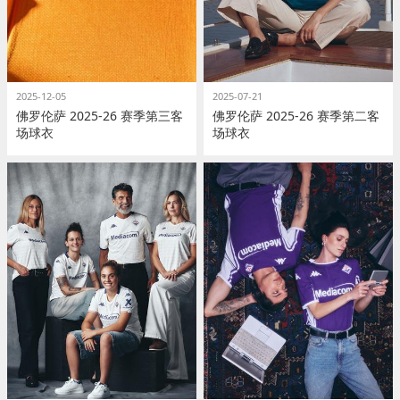
2025-12-05
2025-07-21
佛罗伦萨 2025-26 赛季第三客
佛罗伦萨 2025-26 赛季第二客
场球衣
场球衣