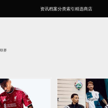
资讯档案
分类索引
精选商店
级联赛