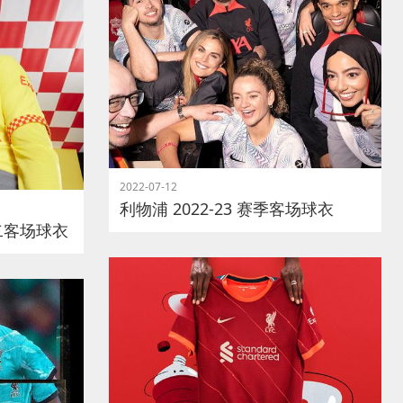
2022-07-12
利物浦 2022-23 赛季客场球衣
第二客场球衣