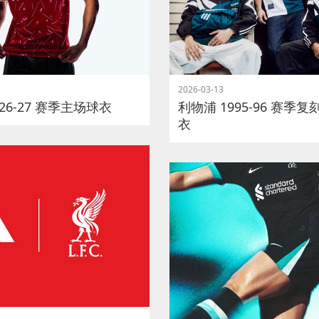
2026-03-13
26-27 赛季主场球衣
利物浦 1995-96 赛季
衣