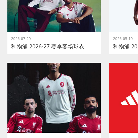
2026-07-29
2026-05-19
利物浦 2026-27 赛季客场球衣
利物浦 20