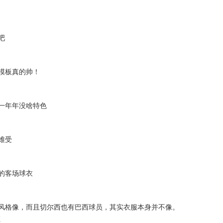
吧
模板真的帅！
一年年没啥特色
难受
的客场球衣
风格像，而且切尔西也有巴西球员，其实衣服本身并不像。
复