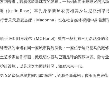
罗到香港，随着这款新球衣的发布，一系列面向全球球迷的活动
（Justin Rose）率先身穿新球衣亮相宾夕法尼亚州举行的
）；而流行音乐天后麦当娜（Madonna）也在社交媒体视频中身着
手 MC 阿里埃尔（MC Hariel）曾在一场拥有三万名观众
球普及的承诺在同一座城市得到深化：一座位于迪亚德马的翻修
土艺术家创作壁画，致敬切尔西与巴西足球的深厚渊源。除专业
护该设施，以足球之力团结社区，激励未来一代。
男女足多位球星共同组成“狮群”，诠释全新战袍：传承历史底蕴