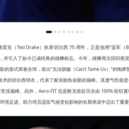
·德雷克（Ted Drake）执掌切尔西 75 周年，正是他用“蓝军（
”的昵称，并引入了如今已成经典的雄狮标志。今年，雄狮再次回归视
形式席卷全球，发出“无法驯服（Can’t Tame Us）”的咆哮
FIT 技术的切尔西球衣，代表了耐克散热创新的巅峰。其透气性
技巅峰。此外，Aero-FIT 也是耐克首款完全由 100% 纺
环境足迹、助力球员适应气候变化影响的长期承诺中迈出了重要