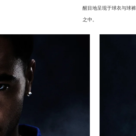
醒目地呈现于球衣与球裤
之中。