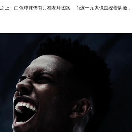
之上。白色球袜饰有月桂花环图案，而这一元素也围绕着队徽，