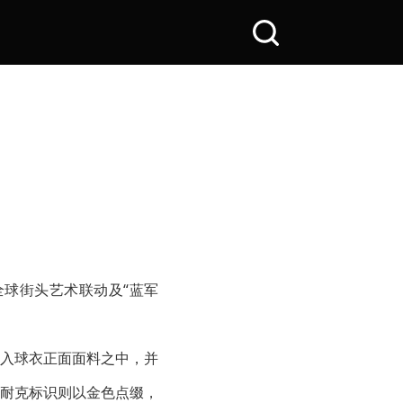
搜
索
全
站
衣
全球街头艺术联动及“蓝军
入球衣正面面料之中，并
耐克标识则以金色点缀，