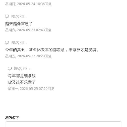
星期日, 2026-05-24 18:36
回复
匿名
越来越像雷恩了
星期六, 2026-05-23 02:43
回复
匿名
今年的真丑，甚至比去年的都差劲，细条纹才是灵魂。
星期五, 2026-05-22 20:20
回复
匿名
每年都是细条纹
你又该不乐意了
星期一, 2026-05-25 07:20
回复
您的名字