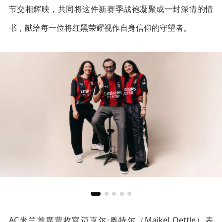
节交相辉映，共同将这件新赛季战袍凝聚成一封深情的情
书，献给每一位将红黑荣耀视作自身信仰的守望者。
AC米兰首席营收官迈克尔·奥特尔（Maikel Oettle）表