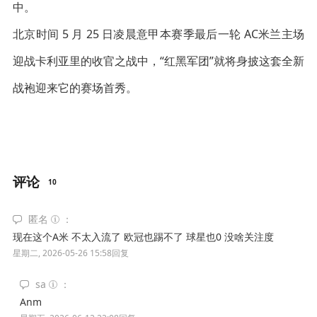
中。
北京时间 5 月 25 日凌晨意甲本赛季最后一轮 AC米兰主场
迎战卡利亚里的收官之战中，“红黑军团”就将身披这套全新
战袍迎来它的赛场首秀。
评论
10
匿名
现在这个A米 不太入流了 欧冠也踢不了 球星也0 没啥关注度
星期二, 2026-05-26 15:58
回复
sa
Anm