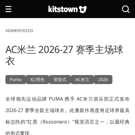
跳转到主要内容
打
搜
开
索
导
全
航
站
2026年05月22日
AC米兰 2026-27 赛季主场球
衣
Puma
红/黑色
竖纹式
AC米兰
2026
全球领先运动品牌 PUMA 携手 AC米兰俱乐部正式发布
2026-27 赛季全新主场球衣。此番新作再度将足球界最具
标志性的“红黑（Rossonero）”视觉语言之一，以最经典
的形式重现 。