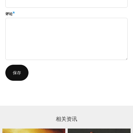
评论
相关资讯