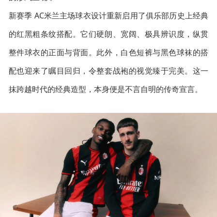
新赛季 AC米兰主场球衣设计重新启用了俱乐部历史上经典
的红黑粗条纹搭配。它们硬朗、宽阔、极具辨识度，纵贯
整件球衣的正面与背面。此外，白色短裤与黑色球袜的搭
配也迎来了瞩目回归，令整套战袍的视觉臻于完美。这一
抹跨越时代的经典造型，本身便是不言自明的传奇宣言。