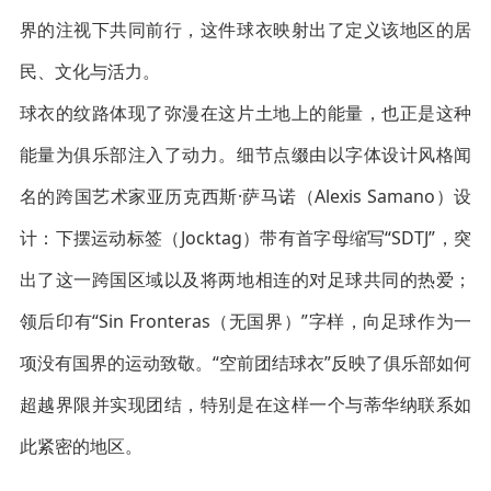
界的注视下共同前行，这件球衣映射出了定义该地区的居
民、文化与活力。
球衣的纹路体现了弥漫在这片土地上的能量，也正是这种
能量为俱乐部注入了动力。细节点缀由以字体设计风格闻
名的跨国艺术家亚历克西斯·萨马诺（Alexis Samano）设
计：下摆运动标签（Jocktag）带有首字母缩写“SDTJ”，突
出了这一跨国区域以及将两地相连的对足球共同的热爱；
领后印有“Sin Fronteras（无国界）”字样，向足球作为一
项没有国界的运动致敬。“空前团结球衣”反映了俱乐部如何
超越界限并实现团结，特别是在这样一个与蒂华纳联系如
此紧密的地区。