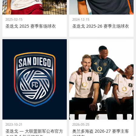
2025-02-15
2024-12-15
圣迭戈 2025 赛季客场球衣
圣迭戈 2025-26 赛季主场球衣
2023-10-21
2026-05-25
圣迭戈 — 大联盟新军公布官方
奥兰多海盗 2026-27 赛季主客