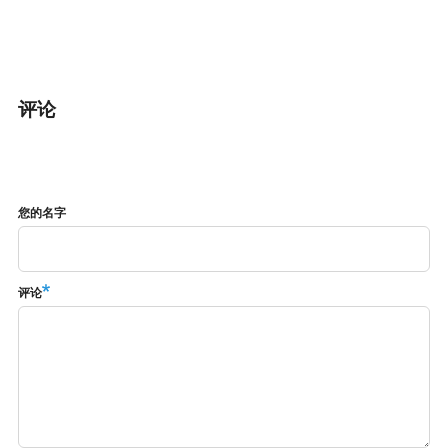
评论
您的名字
评论