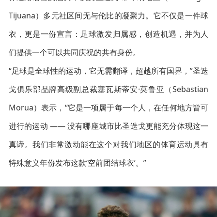
Tijuana）多元社区间无与伦比的凝聚力。它不仅是一件球
衣，更是一份宣言：足球激发归属感，创造机遇，并为人
们提供一个可以共同庆祝的共有身份。
“足球是全球性的运动，它无需翻译，超越所有国界，”圣迭
戈俱乐部品牌高级副总裁塞瓦斯蒂安·莫鲁亚（Sebastian
Morua）表示，“它是一项属于每一个人，在任何地方皆可
进行的运动 —— 没有哪座城市比圣迭戈更能充分体现这一
真谛。我们非常激动能在这个对我们地区的体育运动具有
特殊意义年份发布这款‘空前团结球衣’。”