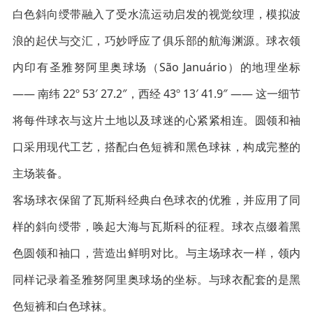
白色斜向绶带融入了受水流运动启发的视觉纹理，模拟波
浪的起伏与交汇，巧妙呼应了俱乐部的航海渊源。球衣领
内印有圣雅努阿里奥球场（São Januário）的地理坐标
—— 南纬 22º 53′ 27.2″，西经 43º 13′ 41.9″ —— 这一细节
将每件球衣与这片土地以及球迷的心紧紧相连。圆领和袖
口采用现代工艺，搭配白色短裤和黑色球袜，构成完整的
主场装备。
客场球衣保留了瓦斯科经典白色球衣的优雅，并应用了同
样的斜向绶带，唤起大海与瓦斯科的征程。球衣点缀着黑
色圆领和袖口，营造出鲜明对比。与主场球衣一样，领内
同样记录着圣雅努阿里奥球场的坐标。与球衣配套的是黑
色短裤和白色球袜。