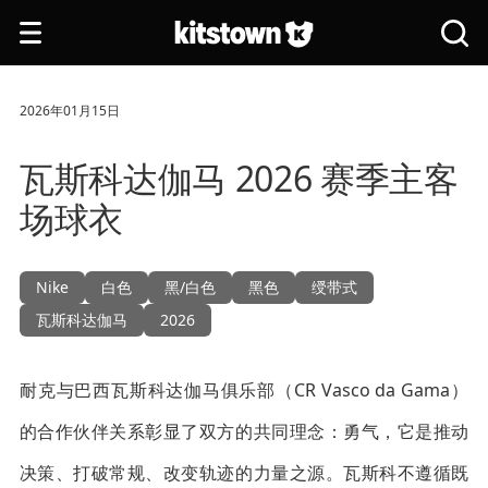
跳转到主要内容
打
搜
开
索
导
全
航
站
2026年01月15日
瓦斯科达伽马 2026 赛季主客
场球衣
Nike
白色
黑/白色
黑色
绶带式
瓦斯科达伽马
2026
耐克与巴西瓦斯科达伽马俱乐部（CR Vasco da Gama）
的合作伙伴关系彰显了双方的共同理念：勇气，它是推动
决策、打破常规、改变轨迹的力量之源。瓦斯科不遵循既