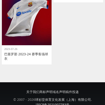
2023-07-26
巴塞罗那 2023-24 赛季客场球
衣
关于我们
商标声明
域名声明
稿件投递
© 2007 - 2026
球衫堂体育文化发展（上海）有限公司.
沪ICP备2021007783号