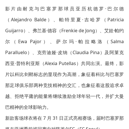
影片由耐克与巴塞罗那球员亚历杭德罗·巴尔德
（Alejandro Balde）、帕特里夏·吉哈罗（Patricia
Guijarro）、弗兰基·德容（Frenkie de Jong）、艾娃·帕约
尔（Ewa Pajor）、萨尔玛·帕拉略洛（Salma
Paralluelo）、克劳迪娅·皮纳（Claudia Pina）及阿莱克
西亚·普特利亚斯（Alexia Putellas）共同出演。最终，影
片以科比剑鞘标志的显现作为高潮，象征着科比与巴塞罗
那足球俱乐部两种竞技精神的交汇，也象征着这股追求卓
越、拒绝平庸的能量将继续激励全球年轻一代，并扩大曼
巴精神的全球影响力。
新款客场球衣将在 7 月 31 日正式亮相赛场，届时巴塞罗那
将在亚洲季前巡回赛中对阵首尔FC（FC Seoul）。