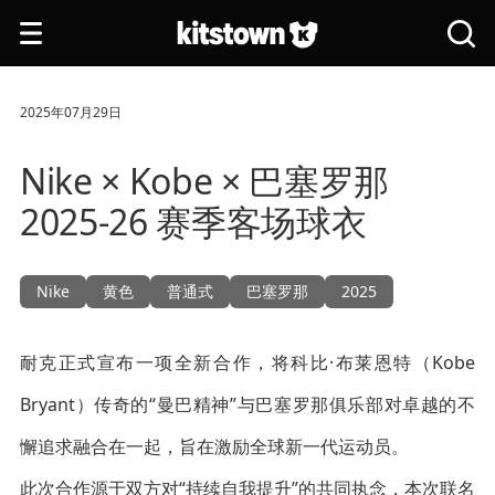
跳转到主要内容
打
搜
开
索
导
全
航
站
2025年07月29日
Nike × Kobe × 巴塞罗那
2025-26 赛季客场球衣
Nike
黄色
普通式
巴塞罗那
2025
耐克正式宣布一项全新合作，将科比·布莱恩特（Kobe
Bryant）传奇的“曼巴精神”与巴塞罗那俱乐部对卓越的不
懈追求融合在一起，旨在激励全球新一代运动员。
此次合作源于双方对“持续自我提升”的共同执念，本次联名