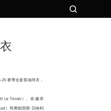
搜
索
全
站
球衣
5-26 赛季全新客场球衣，
 Tissier）、肯·蒙库
nstad）和弗朗西斯·贝纳利