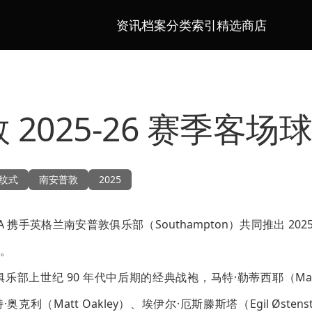
资讯档案
分类索引
精选商店
 2025-26 赛季客场
纹式
南安普敦
2025
 携手英格兰南安普敦俱乐部（Southampton）共同推出 202
。
上世纪 90 年代中后期的经典战袍，马特·勒蒂西耶（Matt Le
特·奥克利（Matt Oakley）、埃伊尔·厄斯滕斯塔（Egil Øste