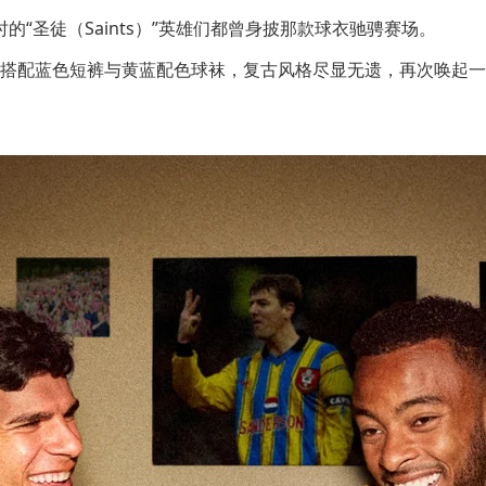
i）等当时的“圣徒（Saints）”英雄们都曾身披那款球衣驰骋赛场。
搭配蓝色短裤与黄蓝配色球袜，复古风格尽显无遗，再次唤起一