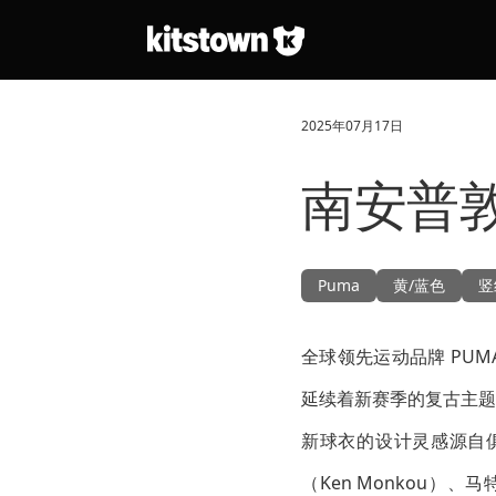
跳转到主要内容
2025年07月17日
南安普敦
Puma
黄/蓝色
竖
全球领先运动品牌 PUMA
延续着新赛季的复古主题
新球衣的设计灵感源自俱乐部
（Ken Monkou）、马