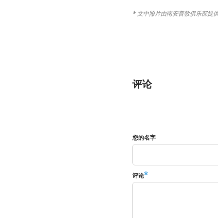
* 文中照片由南安普敦俱乐部提供 © Sou
评论
您的名字
评论