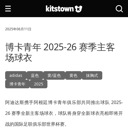
跳转到主要内容
打
搜
开
索
导
全
航
站
2025年06月11日
博卡青年 2025-26 赛季主客
场球衣
adidas
蓝色
黄/蓝色
黄色
抹胸式
博卡青年
2025
阿迪达斯携手阿根廷博卡青年俱乐部共同推出球队 2025-
26 赛季全新主客场球衣，球队将身穿全新球衣亮相即将开
战的国际足联俱乐部世界杯赛。