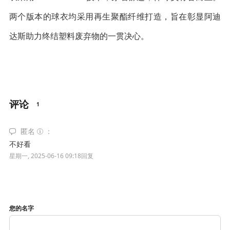
两个版本的球衣均采用再生聚酯纤维打造，旨在彰显阿迪
达斯助力终结塑料废弃物的一贯决心。
评论
1
匿名
不好看
星期一, 2025-06-16 09:18
回复
您的名字