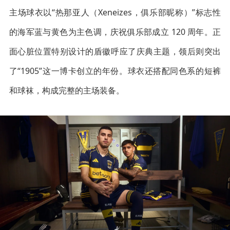
主场球衣以“热那亚人（Xeneizes，俱乐部昵称）”标志性
的海军蓝与黄色为主色调，庆祝俱乐部成立 120 周年。正
面心脏位置特别设计的盾徽呼应了庆典主题，领后则突出
了“1905”这一博卡创立的年份。球衣还搭配同色系的短裤
和球袜，构成完整的主场装备。