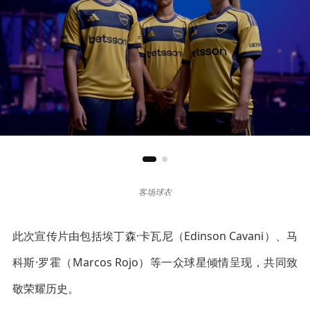
客场球衣
此次宣传片由包括埃丁森·卡瓦尼（Edinson Cavani）、马
科斯·罗霍（Marcos Rojo）等一众球星倾情呈现，共同致
敬荣耀历史。