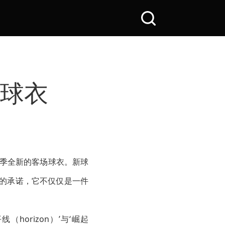
搜
索
全
站
场球衣
 赛季全新的客场球衣。新球
开始的承诺，它不仅仅是一件
horizon）’与‘崛起