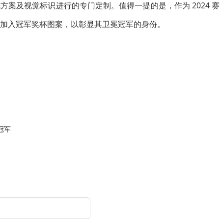
方案及视觉标识进行的专门定制。值得一提的是，作为 2024 
加入冠军奖杯图案，以彰显其卫冕冠军的身份。
冠军