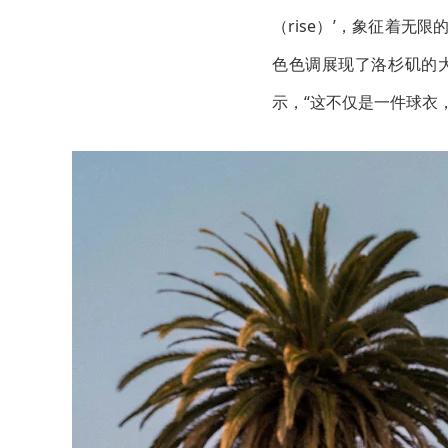
（rise）’，象征着
色色调展现了洛杉矶的大胆
示，“这不仅是一件球衣