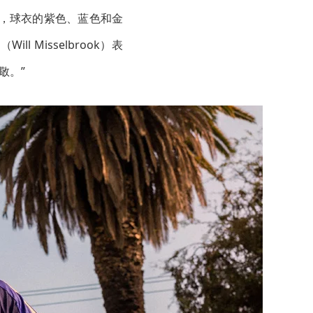
发，球衣的紫色、蓝色和金
Misselbrook）表
敬。”