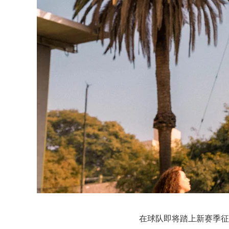
在球队即将踏上新赛季征