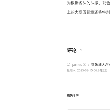
为根据各队的队徽、配色
上的大联盟臂章还将特别
评论
1
james
致敬湖人总
星期六, 2025-03-15 06:34
回复
您的名字