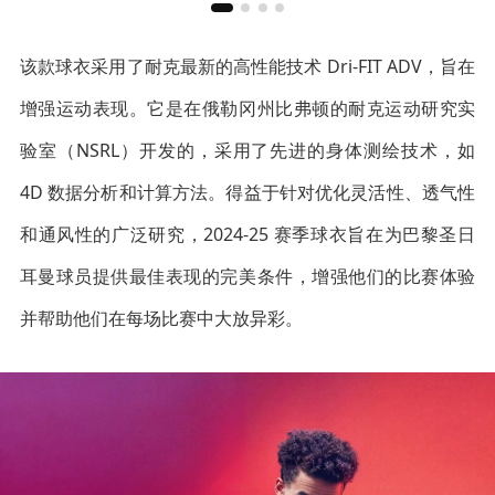
该款球衣采用了耐克最新的高性能技术 Dri-FIT ADV，旨在
增强运动表现。它是在俄勒冈州比弗顿的耐克运动研究实
验室（NSRL）开发的，采用了先进的身体测绘技术，如
4D 数据分析和计算方法。得益于针对优化灵活性、透气性
和通风性的广泛研究，2024-25 赛季球衣旨在为巴黎圣日
耳曼球员提供最佳表现的完美条件，增强他们的比赛体验
并帮助他们在每场比赛中大放异彩。