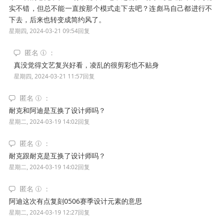
实不错，但总不能一直按那个模式走下去吧？连彪马自己都进行不
下去，后来也转变成简约风了。
星期四, 2024-03-21 09:54
回复
匿名
真没觉得文艺复兴好看，凌乱的很剪彩也不贴身
星期四, 2024-03-21 11:57
回复
匿名
耐克和阿迪是互换了设计师吗？
星期二, 2024-03-19 14:02
回复
匿名
耐克跟耐克是互换了设计师吗？
星期二, 2024-03-19 14:02
回复
匿名
阿迪这次有点复刻0506赛季设计元素的意思
星期二, 2024-03-19 12:27
回复