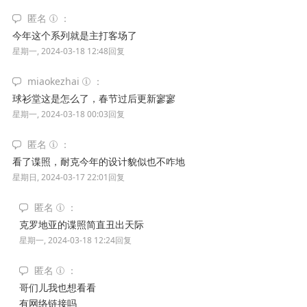
匿名
今年这个系列就是主打客场了
星期一, 2024-03-18 12:48
回复
miaokezhai
球衫堂这是怎么了，春节过后更新寥寥
星期一, 2024-03-18 00:03
回复
匿名
看了谍照，耐克今年的设计貌似也不咋地
星期日, 2024-03-17 22:01
回复
匿名
克罗地亚的谍照简直丑出天际
星期一, 2024-03-18 12:24
回复
匿名
哥们儿我也想看看
有网络链接吗