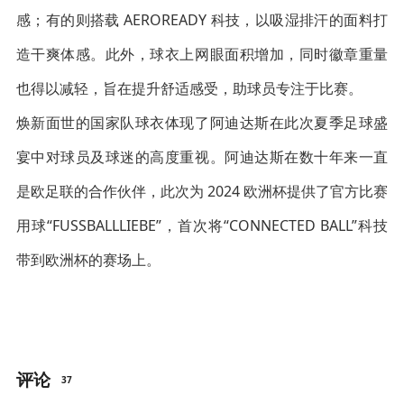
感；有的则搭载 AEROREADY 科技，以吸湿排汗的面料打
造干爽体感。此外，球衣上网眼面积增加，同时徽章重量
也得以减轻，旨在提升舒适感受，助球员专注于比赛。
焕新面世的国家队球衣体现了阿迪达斯在此次夏季足球盛
宴中对球员及球迷的高度重视。阿迪达斯在数十年来一直
是欧足联的合作伙伴，此次为 2024 欧洲杯提供了官方比赛
用球“FUSSBALLLIEBE”，首次将“CONNECTED BALL”科技
带到欧洲杯的赛场上。
评论
37