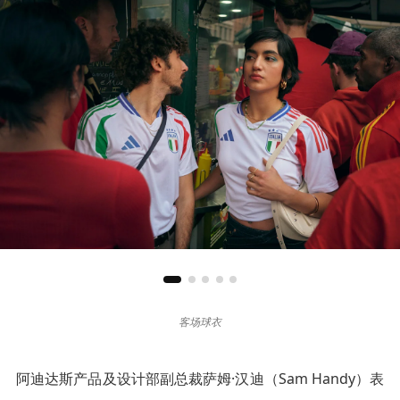
客场球衣
阿迪达斯产品及设计部副总裁萨姆·汉迪（Sam Handy）表