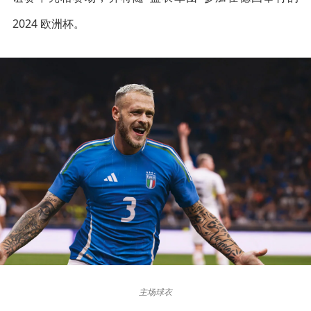
2024 欧洲杯。
主场球衣