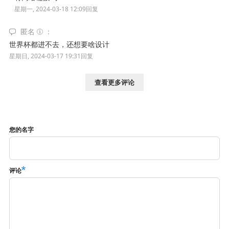
星期一, 2024-03-18 12:09
回复
匿名
世界杯都进不去，还想要啥设计
星期日, 2024-03-17 19:31
回复
查看更多评论
您的名字
评论