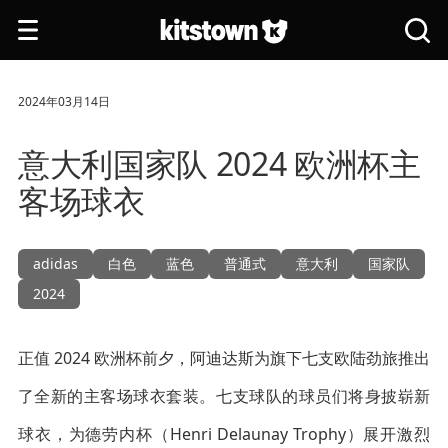
跳转到主要内容
打
搜
开
索
导
全
航
站
2024年03月14日
意大利国家队 2024 欧洲杯主
客场球衣
adidas
白色
蓝色
普通式
意大利
国家队
2024
正值 2024 欧洲杯前夕，阿迪达斯为旗下七支欧陆劲旅推出
了全新的主客场球衣套装。七支球队的球员们将身披崭新
球衣，为德劳内杯（Henri Delaunay Trophy）展开激烈