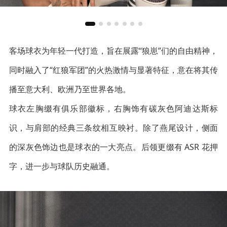
客场球衣为年轻一代打造，旨在展露“狼崽”们的自由精神，
同时融入了“红狼军团”的火热激情与显著特征，意在将其传
播至意大利、欧洲乃至世界各地。
球衣左胸缀有俱乐部徽标，右胸饰有碳灰色阿迪达斯标
识，与肩部的经典三条纹相互映衬。除了燕尾设计，侧面
的深灰色饰边也是球衣的一大亮点。后领更缀有 ASR 花押
字，进一步与球队历史融通。