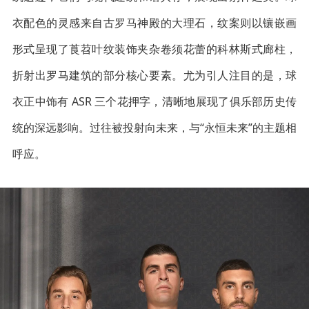
衣配色的灵感来自古罗马神殿的大理石，纹案则以镶嵌画
形式呈现了莨苕叶纹装饰夹杂卷须花蕾的科林斯式廊柱，
折射出罗马建筑的部分核心要素。尤为引人注目的是，球
衣正中饰有 ASR 三个花押字，清晰地展现了俱乐部历史传
统的深远影响。过往被投射向未来，与“永恒未来”的主题相
呼应。