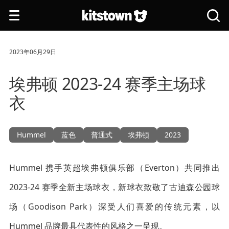
跳转到主要内容
打
搜
开
索
导
全
航
站
2023年06月29日
埃弗顿 2023-24 赛季主场球
衣
Hummel
蓝色
普通式
埃弗顿
2023
Hummel 携手英超埃弗顿俱乐部（Everton）共同推出
2023-24 赛季全新主场球衣，新球衣致敬了古迪森公园球
场（Goodison Park）深受人们喜爱的传统元素，以
Hummel 品牌最具代表性的风格之一呈现。