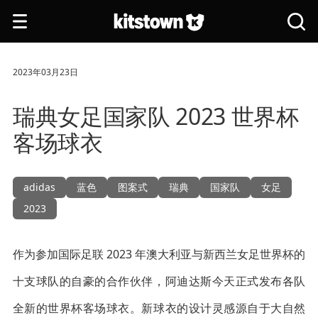
跳转到主要内容
打
搜
开
索
导
全
航
站
2023年03月23日
瑞典女足国家队 2023 世界杯
客场球衣
adidas
蓝色
图案式
瑞典
国家队
女足
2023
作为参加国际足联 2023 年澳大利亚与新西兰女足世界杯的
十支球队的自豪的合作伙伴，阿迪达斯今天正式发布各队
全新的世界杯客场球衣。新球衣的设计灵感源自于大自然