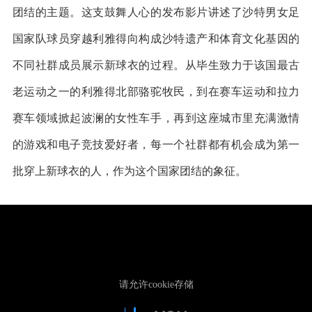
团结的主题。这支鼓舞人心的发布影片讲述了沙特男女足
国家队球员穿越利雅得向构成沙特遗产和体育文化基因的
不同社群成员展示新球衣的过程。从毕生致力于该国最古
老运动之一的利雅得北部骆驼牧民，到在赛车运动和拉力
赛车领域掀起波澜的女性车手，再到这座城市里充满激情
的游戏和电子竞技爱好者，每一个社群都有机会成为第一
批穿上新球衣的人，作为这个国家团结的象征。