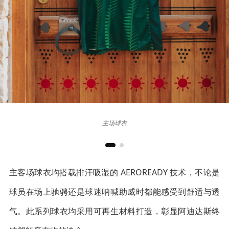
主场球衣
主客场球衣均搭载排汗吸湿的 AEROREADY 技术，不论是
球员在场上驰骋还是球迷呐喊助威时都能感受到舒适与透
气。此系列球衣均采用可再生材料打造，彰显阿迪达斯终