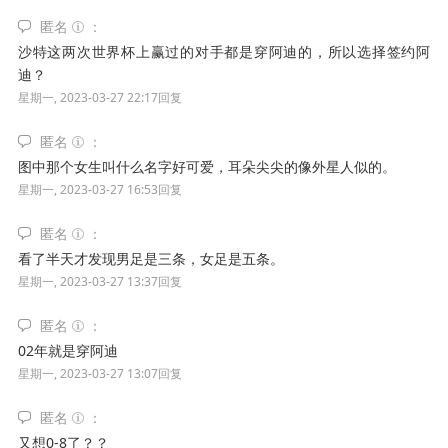
匿名
沙特这两次世界杯上赢过的对手都是穿阿迪的，所以选择签约阿
迪？
星期一, 2023-03-27 22:17
回复
匿名
图中那个女生叫什么名字好可爱，耳朵尖尖的像外星人似的。
星期一, 2023-03-27 16:53
回复
匿名
看了半天才发现男足是三条，女足是五条。
星期一, 2023-03-27 13:37
回复
匿名
02年就是穿阿迪
星期一, 2023-03-27 13:07
回复
匿名
又想0-8了？？