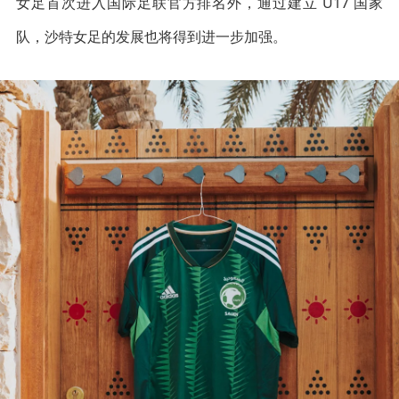
女足首次进入国际足联官方排名外，通过建立 U17 国家
队，沙特女足的发展也将得到进一步加强。