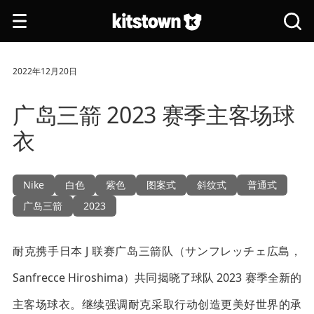
跳转到主要内容
打
搜
开
索
导
全
航
站
2022年12月20日
广岛三箭 2023 赛季主客场球
衣
Nike
白色
紫色
图案式
斜纹式
普通式
广岛三箭
2023
耐克携手日本 J 联赛广岛三箭队（サンフレッチェ広島，
Sanfrecce Hiroshima）共同揭晓了球队 2023 赛季全新的
主客场球衣。继续强调耐克采取行动创造更美好世界的承