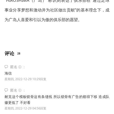
“HIROSHIMA（广岛）”标识则表达了俱乐部在“通过足球
事业分享梦想和激动并为社区做出贡献”的基本理念下，成
为广岛人喜爱和引以为傲的俱乐部的愿望。
评论
28
匿名
海信
星期四, 2022-12-29 10:29
回复
匿名
耐克这个模板锁骨这有条缝线 所以锁骨有广告的都得下移 造成队
徽更低了 不好看
星期四, 2022-12-29 04:56
回复