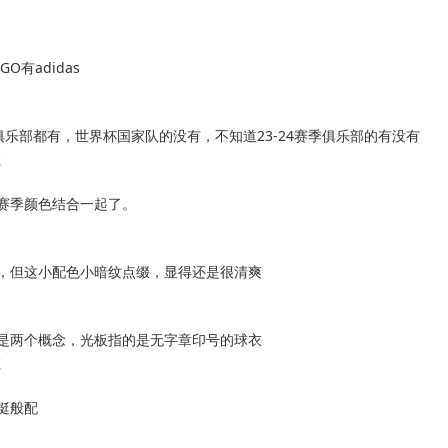
O有adidas
赛季俱乐部都有，世界杯国家队的没有，不知道23-24赛季俱乐部的有没有
复
赛季颜色结合一起了。
，但这小配色小暗纹点缀，显得还是很清爽
是两个概念，光板指的是无字章印号的球衣
复
挺般配