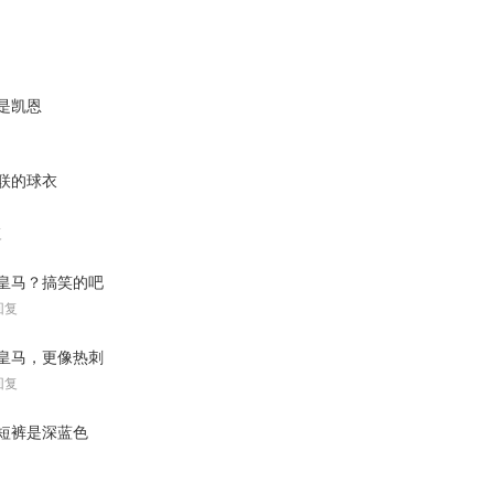
是凯恩
联的球衣
复
皇马？搞笑的吧
回复
皇马，更像热刺
回复
短裤是深蓝色