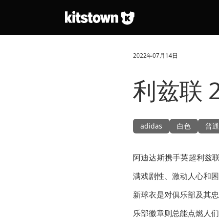
跳转到主要内容
2022年07月14日
利兹联 2
adidas
白色
普通
阿迪达斯携手英超利兹联俱乐
满戏剧性、激动人心和困难
新球衣是对俱乐部及其忠
乐部徽章则总能点燃人们