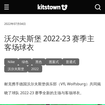
跳转到主要内容
打
搜
开
索
导
全
航
站
2022年07月04日
沃尔夫斯堡 2022-23 赛季主
客场球衣
Nike
绿色
黑色
图案式
普通式
沃尔夫斯堡
2022
耐克携手德国沃尔夫斯堡俱乐部（VfL Wolfsburg）共同揭
晓了球队 2022-23 赛季全新的主场与客场球衣。