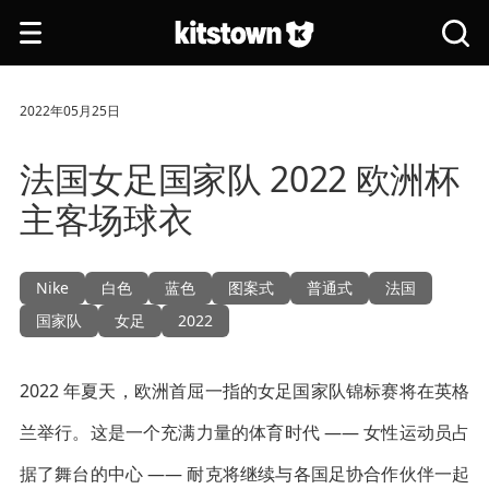
跳转到主要内容
打
搜
开
索
导
全
航
站
2022年05月25日
法国女足国家队 2022 欧洲杯
主客场球衣
Nike
白色
蓝色
图案式
普通式
法国
国家队
女足
2022
2022 年夏天，欧洲首屈一指的女足国家队锦标赛将在英格
兰举行。这是一个充满力量的体育时代 —— 女性运动员占
据了舞台的中心 —— 耐克将继续与各国足协合作伙伴一起