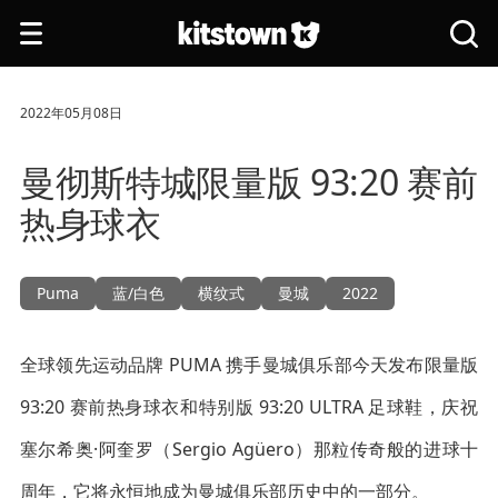
跳转到主要内容
打
搜
开
索
导
全
航
站
2022年05月08日
曼彻斯特城限量版 93:20 赛前
热身球衣
Puma
蓝/白色
横纹式
曼城
2022
全球领先运动品牌 PUMA 携手曼城俱乐部今天发布限量版
93:20 赛前热身球衣和特别版 93:20 ULTRA 足球鞋，庆祝
塞尔希奥·阿奎罗（Sergio Agüero）那粒传奇般的进球十
周年，它将永恒地成为曼城俱乐部历史中的一部分。