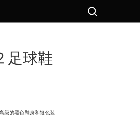
搜
索
全
站
v2 足球鞋
用高级的黑色鞋身和银色装
。