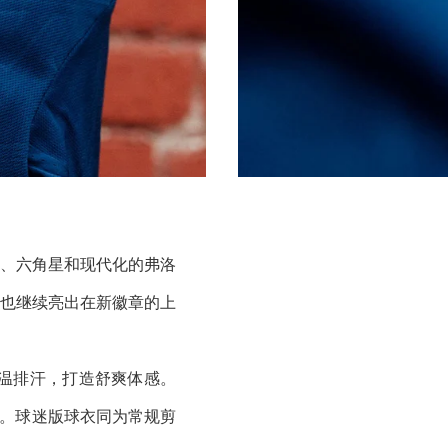
”、六角星和现代化的弗洛
之星也继续亮出在新徽章的上
进降温排汗，打造舒爽体感。
节。球迷版球衣同为常规剪