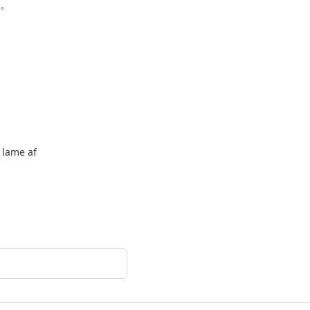
。
t lame af