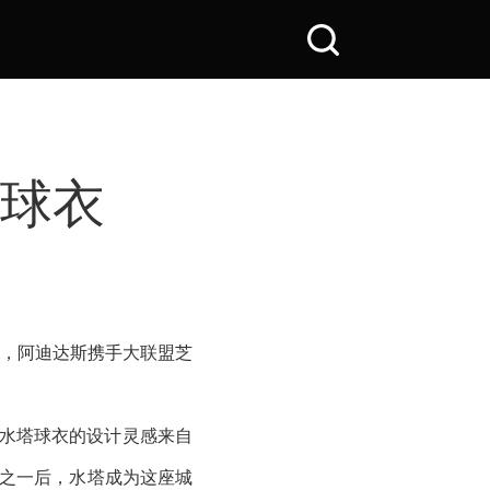
搜
索
全
站
场球衣
”为名，阿迪达斯携手大联盟芝
程，水塔球衣的设计灵感来自
筑之一后，水塔成为这座城