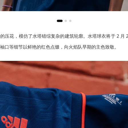
的压花，模仿了水塔错综复杂的建筑轮廓。水塔球衣将于 2 月 2
袖口等细节以鲜艳的红色点缀，向火焰队早期的主色致敬。