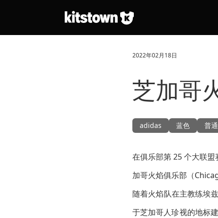
跳转到主要内容
2022年02月18日
芝加哥火
adidas
蓝色
普通
在俱乐部第 25 个大联盟
加哥火焰俱乐部（Chicag
随着火焰队在主教练埃兹拉
于芝加哥人珍视的地标建