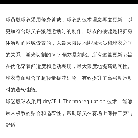
球员版球衣采用修身剪裁，球衣的技术理念再度更新，以
更加符合球员在激烈运动时的动作。球衣的接缝是根据身
体活动的区域设置的，以最大限度地协调球员和球衣之间
的关系，激光切割的 V 字领亦是如此。所有这些更新都旨
在优化穿着舒适度和运动表现，最大限度地提高透气性。
球衣背面融合了超轻量提花织物，有效提升了高强度运动
时的透气性能。
球迷版球衣采用 dryCELL Thermoregulation 技术，能够
带来极致的贴合和适应性，帮助球员在赛场上保持干爽与
舒适。