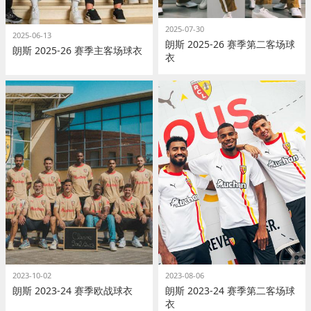
2025-07-30
2025-06-13
朗斯 2025-26 赛季第二客场球
朗斯 2025-26 赛季主客场球衣
衣
2023-10-02
2023-08-06
朗斯 2023-24 赛季欧战球衣
朗斯 2023-24 赛季第二客场球
衣