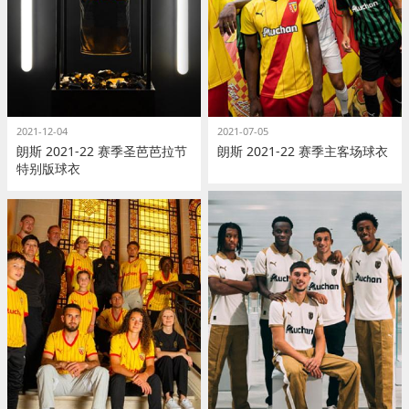
2021-12-04
2021-07-05
朗斯 2021-22 赛季圣芭芭拉节
朗斯 2021-22 赛季主客场球衣
特别版球衣