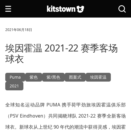
跳转到主要内容
打
搜
开
索
导
全
航
站
2021年06月18日
埃因霍温 2021-22 赛季客场
球衣
Puma
紫色
紫/黑色
图案式
埃因霍温
2021
全球知名运动品牌 PUMA 携手荷甲劲旅埃因霍温俱乐部
（PSV Eindhoven）共同揭晓球队 2021-22 赛季全新客场
球衣。新球衣从上世纪 90 年代的潮流中获得灵感，埃因霍