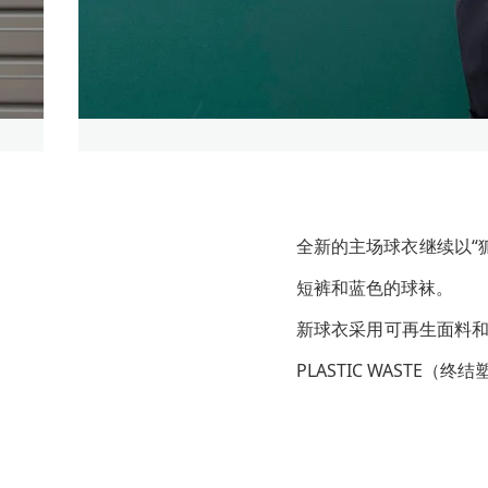
全新的主场球衣继续以“
短裤和蓝色的球袜。
新球衣采用可再生面料和 
PLASTIC WASTE（