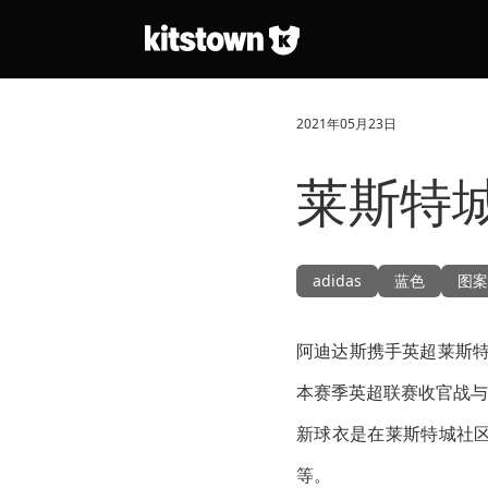
跳转到主要内容
2021年05月23日
莱斯特城
adidas
蓝色
图案
阿迪达斯携手英超莱斯特城
本赛季英超联赛收官战与
新球衣是在莱斯特城社
等。