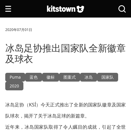
跳转到主要内容
打
搜
开
索
导
全
航
站
2020年07月01日
冰岛足协推出国家队全新徽章
及球衣
Puma
蓝色
徽标
图案式
冰岛
国家队
2020
冰岛足协（KSÍ）今天正式推出了全新的国家队徽章及国家
队球衣，揭开了关于冰岛足球的新篇章。
近年来，冰岛国家队取得了令人瞩目的成就，引起了全世