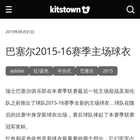
跳转到主要内容
打
搜
开
索
导
全
航
站
2015年06月01日
巴塞尔2015-16赛季主场球衣
adidas
红/蓝色
中分式
巴塞尔
2015
瑞士巴塞尔俱乐部在本赛季联赛最后一轮主场迎战圣加伦
队之前推出了球队2015-16赛季全新的主场球衣，球队在随
后的比赛中身穿新球衣出场，赛后球队捧起了本赛季联赛
冠军奖杯。
红色和蓝色依然是新球衣最重要的两个部分，它们牢牢占