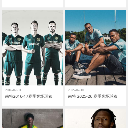
2016-07-01
2025-07-10
南特2016-17赛季客场球衣
南特 2025-26 赛季客场球衣