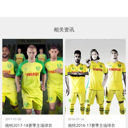
相关资讯
2017-07-09
2016-07-16
南特2017-18赛季主场球衣
南特2016-17赛季主场球衣