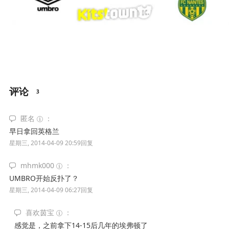
评论
3
匿名
早日拿回英格兰
星期三, 2014-04-09 20:59
回复
mhmk000
UMBRO开始反扑了？
星期三, 2014-04-09 06:27
回复
喜欢茵宝
感觉是，之前拿下14-15后几年的埃弗顿了