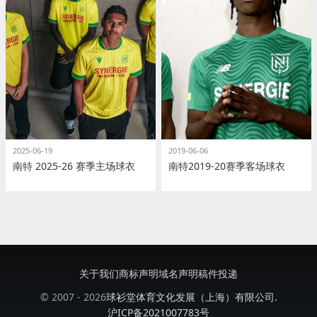
2025-06-19
2019-06-06
南特 2025-26 赛季主场球衣
南特2019-20赛季客场球衣
关于我们
商标声明
域名声明
稿件投递
© 2007 - 2026
球衫堂体育文化发展（上海）有限公司.
沪ICP备2021007783号