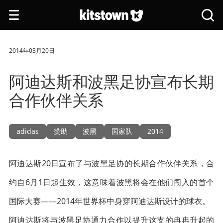
跳转到主要内容
打
搜
开
索
导
全
航
站
2014年03月20日
阿迪达斯和波黑足协宣布长期
合作伙伴关系
adidas
赞助
波黑
国家队
2014
阿迪达斯20日宣布了与波黑足协的长期合作伙伴关系，合
约自6月1日起生效，这意味着波黑将会在他们闯入的首个
国际大赛——2014年世界杯中身穿阿迪达斯设计的球衣。
阿迪达斯将与波黑足协通力合作以提升这支的冉冉升起的