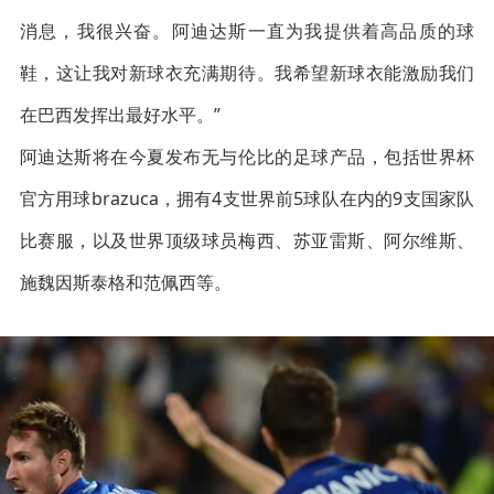
消息，我很兴奋。阿迪达斯一直为我提供着高品质的球
鞋，这让我对新球衣充满期待。我希望新球衣能激励我们
在巴西发挥出最好水平。”
阿迪达斯将在今夏发布无与伦比的足球产品，包括世界杯
官方用球brazuca，拥有4支世界前5球队在内的9支国家队
比赛服，以及世界顶级球员梅西、苏亚雷斯、阿尔维斯、
施魏因斯泰格和范佩西等。