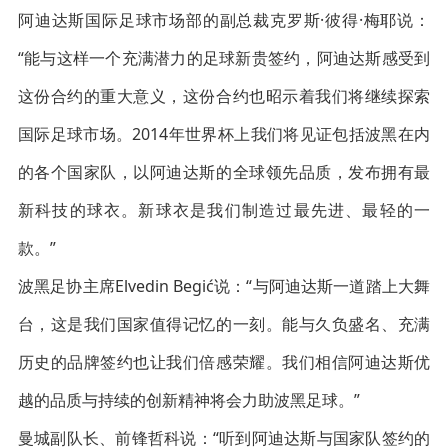
阿迪达斯国际足球市场部的副总裁克罗斯·彼得·梅耶说：
“能与这样一个充满潜力的足球新贵签约，阿迪达斯感受到
这份合约的重大意义，这份合约也昭示着我们将继续探索
国际足球市场。2014年世界杯上我们将见证包括波黑在内
的各个国家队，以阿迪达斯的全球领先品质，发布拥有最
新科技的球衣。新球衣是我们制造过最先进、最轻的一
款。”
波黑足协主席Elvedin Begić说：“与阿迪达斯一道踏上大舞
台，这是我们国家值得记忆的一刻。能与久负盛名、充满
历史的品牌签约也让我们倍感荣耀。我们相信阿迪达斯优
越的品质与持续的创新精神将会力助波黑足球。”
曼城副队长、前锋哲科说：“听到阿迪达斯与国家队签约的