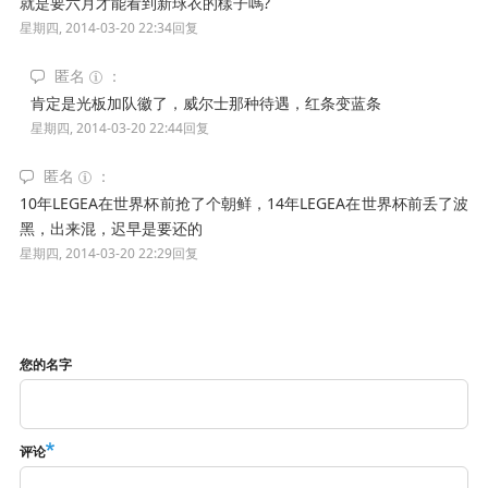
就是要六月才能看到新球衣的樣子嗎?
星期四, 2014-03-20 22:34
回复
匿名
肯定是光板加队徽了，威尔士那种待遇，红条变蓝条
星期四, 2014-03-20 22:44
回复
匿名
10年LEGEA在世界杯前抢了个朝鲜，14年LEGEA在世界杯前丢了波
黑，出来混，迟早是要还的
星期四, 2014-03-20 22:29
回复
您的名字
评论