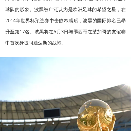
球队的形象。波黑被广泛认为是欧洲足球的希望之星，在
2014年世界杯预选赛中击败希腊后，波黑的国际排名已攀
升至第17名。波黑将在6月3日与墨西哥在芝加哥的友谊赛
中首次身披阿迪达斯的战袍。