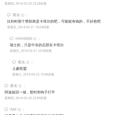
星期四, 2014-03-20 23:26
回复
匿名
比利时那个赞助商是卡塔尔的吧，可能挺有钱的，不好抢吧
星期五, 2014-03-21 10:04
回复
mhmk000
瑞士的，只是中东的总部在卡塔尔
星期五, 2014-03-21 22:08
回复
匿名
土豪联盟
星期六, 2014-03-22 15:06
回复
匿名
阿迪扳回一城，暂时和钩子打平
星期四, 2014-03-20 23:09
回复
RAF