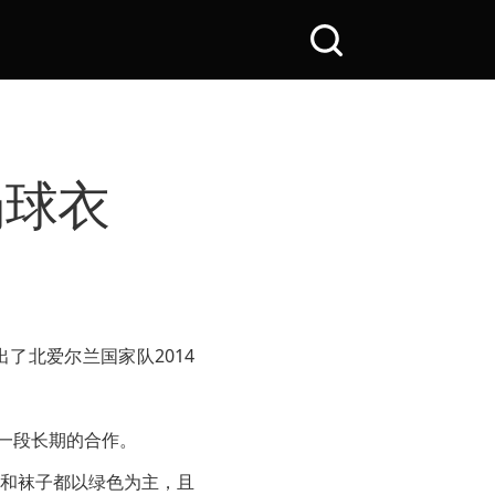
搜
索
全
站
场球衣
了北爱尔兰国家队2014
着一段长期的合作。
和袜子都以绿色为主，且