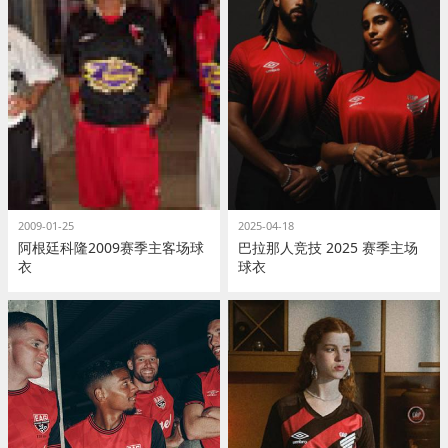
2009-01-25
2025-04-18
阿根廷科隆2009赛季主客场球
巴拉那人竞技 2025 赛季主场
衣
球衣