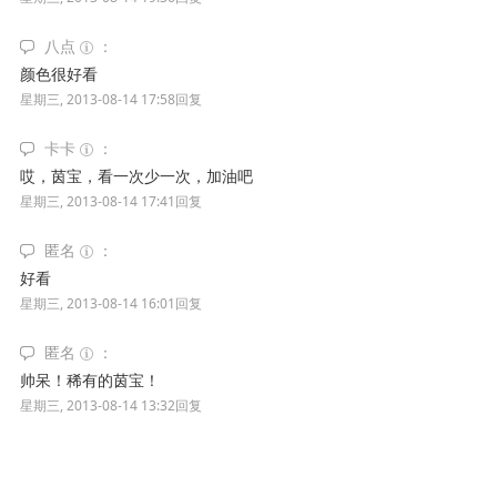
八点
颜色很好看
星期三, 2013-08-14 17:58
回复
卡卡
哎，茵宝，看一次少一次，加油吧
星期三, 2013-08-14 17:41
回复
匿名
好看
星期三, 2013-08-14 16:01
回复
匿名
帅呆！稀有的茵宝！
星期三, 2013-08-14 13:32
回复