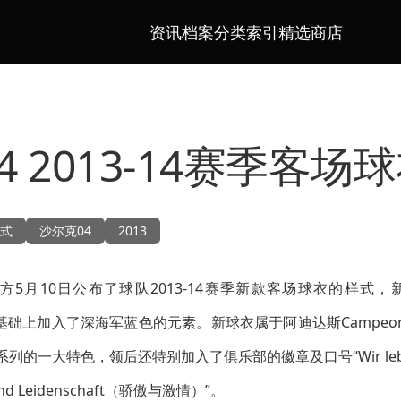
资讯档案
分类索引
精选商店
 2013-14赛季客场
式
沙尔克04
2013
方5月10日公布了球队2013-14赛季新款客场球衣的样式，新
的基础上加入了深海军蓝色的元素。新球衣属于阿迪达斯Campeon
列的一大特色，领后还特别加入了俱乐部的徽章及口号“Wir leben
und Leidenschaft（骄傲与激情）”。