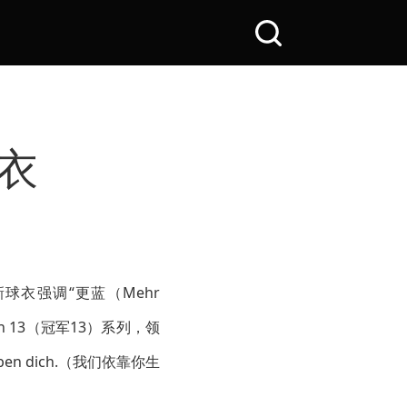
搜
索
全
站
球衣
球衣强调“更蓝（Mehr
 13（冠军13）系列，领
 dich.（我们依靠你生