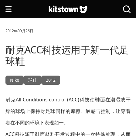
跳转到主要内容
打
搜
开
索
导
全
航
站
2012年09月26日
耐克ACC科技运用于新一代足
球鞋
Nike
球鞋
2012
耐克All Conditions control (ACC)科技使鞋面在潮湿或干
燥的球场上保持对足球同样的摩擦、触感与控制，让穿着
者在不同的环境下表现如一。
ACC科技源于鞋面材料开发过程中的一次特殊处理，从而