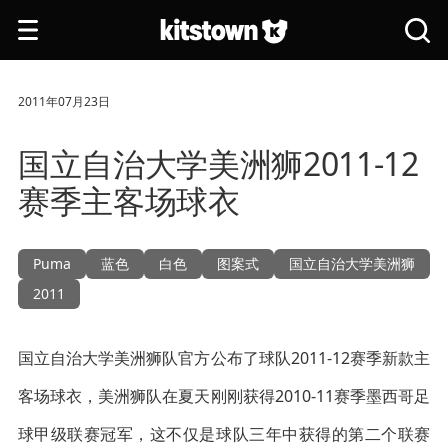
跳转到主要内容
打
搜
开
索
导
全
航
站
2011年07月23日
国立自治大学美洲狮2011-12
赛季主客场球衣
Puma
蓝色
白色
图案式
国立自治大学美洲狮
2011
国立自治大学美洲狮队官方公布了球队2011-12赛季新款主
客场球衣，美洲狮队在夏天刚刚获得2010-11赛季墨西哥足
球甲级联赛冠军，这不仅是球队三年中获得的第二个联赛