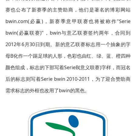
赛也公布了新赛季的主赞助商，他们是著名的博彩网站
bwin.com(必赢)，新赛季意甲联赛也将被称作"Serie
bwin(必赢联赛)"，bwin与意乙联赛签约两年，合同到
2012年6月30日到期。新的意乙联赛标志用一个抽象的字
母B化作一个踢足球的人形，色彩也由红、绿、蓝、橙四种
颜色组成，标志的下部写着SerieB(意义联赛)字样，而冠名
后的标志则写着Serie bwin 2010-2011，为了迎合赞助商
需求标志的外框也改用了bwin的黑色。