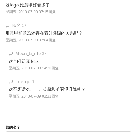
这logo,比意甲好看多了
星期五, 2010-07-09 07:15
回复
匿名
那意甲和意乙还存在着升降级的关系吗？
星期五, 2010-07-09 03:04
回复
Moon_Li_nIo
这个问题真专业
星期五, 2010-07-09 14:30
回复
intergu
这不废话么。。。英超和英冠没升降机？
星期五, 2010-07-09 03:32
回复
您的名字