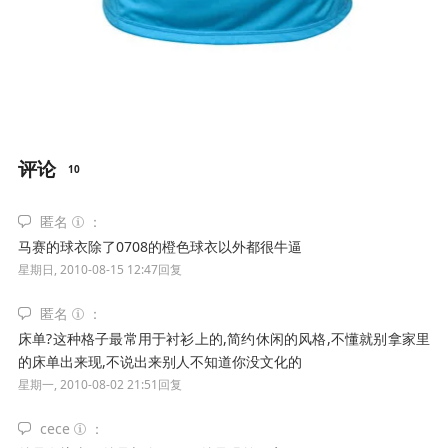
评论
10
匿名
马赛的球衣除了0708的橙色球衣以外都很牛逼
星期日, 2010-08-15 12:47
回复
匿名
床单?这种格子最常用于衬衫上的,简约休闲的风格,不懂就别拿家里
的床单出来现,不说出来别人不知道你没文化的
星期一, 2010-08-02 21:51
回复
cece