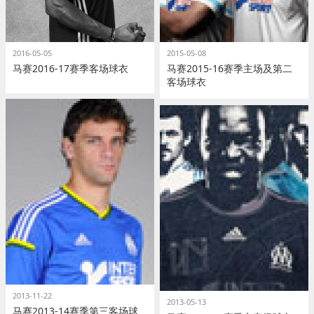
2016-05-05
2015-05-08
马赛2016-17赛季客场球衣
马赛2015-16赛季主场及第二
客场球衣
2013-11-22
2013-05-13
马赛2013-14赛季第三客场球