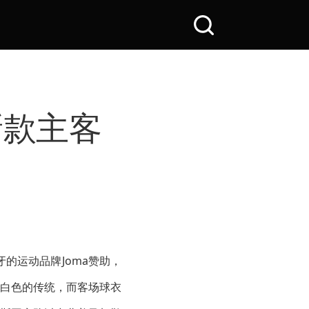
搜
索
全
站
新款主客
的运动品牌Joma赞助，
白色的传统，而客场球衣