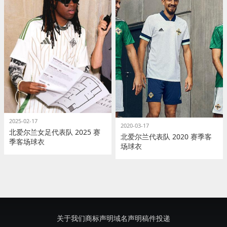
2025-02-17
2020-03-17
北爱尔兰女足代表队 2025 赛
北爱尔兰代表队 2020 赛季客
季客场球衣
场球衣
关于我们
商标声明
域名声明
稿件投递