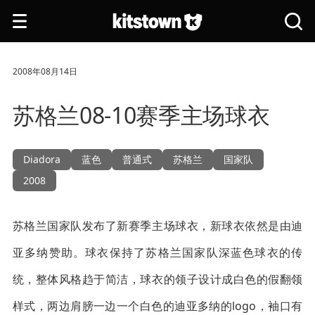
跳转到主要内容
打
搜
开
索
导
全
航
站
2008年08月14日
苏格兰08-10赛季主场球衣
Diadora
蓝色
普通式
苏格兰
国家队
2008
苏格兰国家队发布了新赛季主场球衣，新球衣依然是由迪
亚多纳赞助。球衣保持了苏格兰国家队深蓝色球衣的传
统，整体风格趋于简洁，球衣的领子设计成白色的假翻领
样式，两边肩膀一边一个白色的迪亚多纳的logo，袖口有