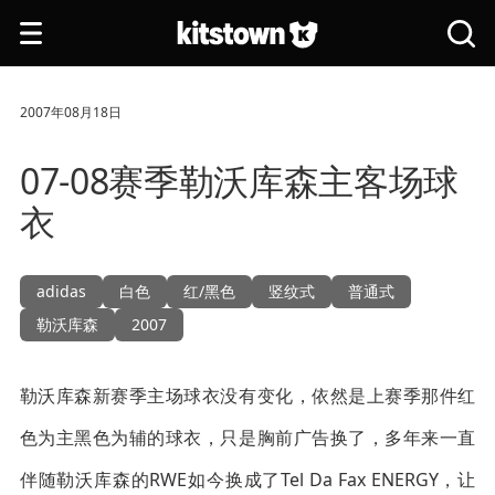
跳转到主要内容
打
搜
开
索
导
全
航
站
2007年08月18日
07-08赛季勒沃库森主客场球
衣
adidas
白色
红/黑色
竖纹式
普通式
勒沃库森
2007
勒沃库森新赛季主场球衣没有变化，依然是上赛季那件红
色为主黑色为辅的球衣，只是胸前广告换了，多年来一直
伴随勒沃库森的RWE如今换成了Tel Da Fax ENERGY，让